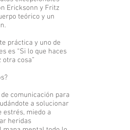
on Ericksonn y Fritz
uerpo teórico y un
n.
e práctica y uno de
s es “Si lo que haces
 otra cosa”
os?
 de comunicación para
udándote a solucionar
e estrés, miedo a
nar heridas